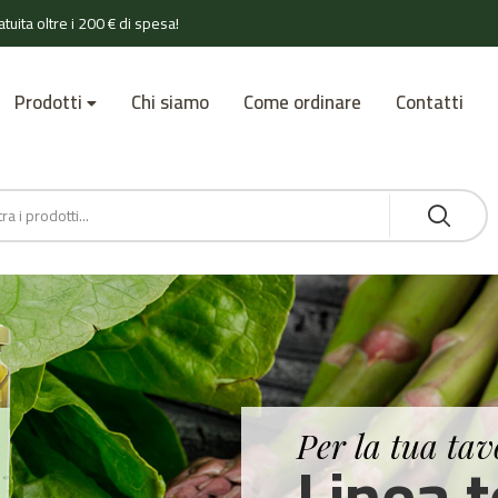
tuita oltre i 200 € di spesa!
Prodotti
Chi siamo
Come ordinare
Contatti
Per la tua tav
Linea t