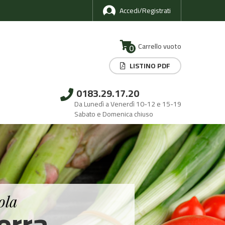
Accedi/Registrati
Carrello vuoto
0
LISTINO PDF
0183.29.17.20
Da Lunedì a Venerdì 10-12 e 15-19
Sabato e Domenica chiuso
ola
erra