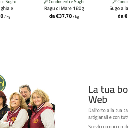
 e Sughi
Condimenti e Sughi
Condi
nghiale
Ragu di Mare 180g
Sugo all
78
da
€
37,78
da
€
/ kg
/ kg
La tua bo
Web
Dall'orto alla tua 
artigianali e con tu
Scegli con noi i prod