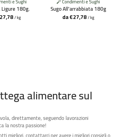
menti e Sughi
Condimenti e Sughi
Sugo 
a Ligure 180g.
Sugo All'arrabbiata 180g
27,78
da
€
27,78
/ kg
/ kg
ttega alimentare sul
tavola, direttamente, seguendo lavorazioni
tta la nostra passione!
otti migliori, contattarci per avere i migliori consigli o