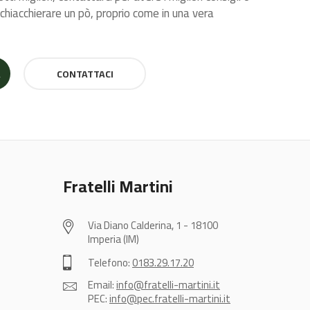
hiacchierare un pò, proprio come in una vera
A
CONTATTACI
Fratelli Martini
Via Diano Calderina, 1 - 18100
Imperia (IM)
Telefono:
0183.29.17.20
Email:
info@fratelli-martini.it
PEC:
info@pec.fratelli-martini.it