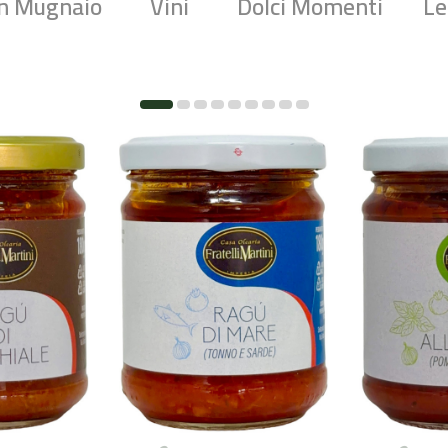
an Mugnaio
Vini
Dolci Momenti
Le