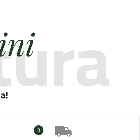
tura
ini
la!
3