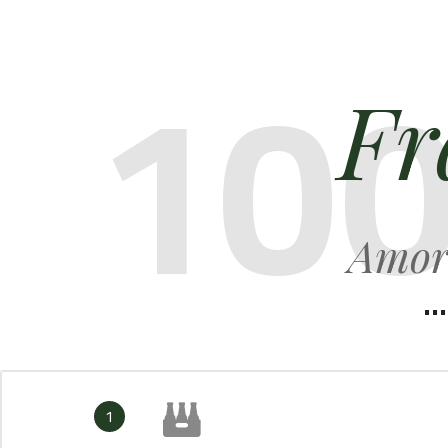
100
Fr
Amore
..
1