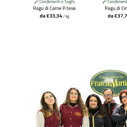
ughi
Condimenti e Sughi
Condimenti
so 280g
Ragu di Carne P.tese
Ragu di Ci
da
€
33,34
da
€
37,
g
/ kg