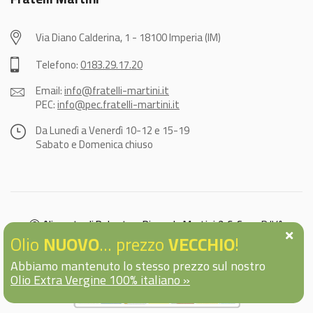
Via Diano Calderina, 1 - 18100 Imperia (IM)
Telefono:
0183.29.17.20
Email:
info@fratelli-martini.it
PEC:
info@pec.fratelli-martini.it
Da Lunedì a Venerdì 10-12 e 15-19
Sabato e Domenica chiuso
Alimenta di Roberto e Riccardo Martini & C. S.n.c.
P.IVA
Olio
NUOVO
... prezzo
VECCHIO
!
01000970085
Sito web realizzato da
WebSystems Siti Web a Imperia
Abbiamo mantenuto lo stesso prezzo sul nostro
Olio Extra Vergine 100% italiano »