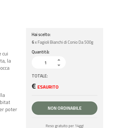
Hai scelto:
6
x
Fagioli Bianchi di Conio Da 500g
Quantità:
 cui
ta, la
bocca
TOTALE:
€
ESAURITO
lla
bitat
NON ORDINABILE
per poter
Reso gratuito per 14gg!