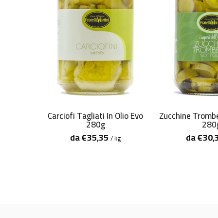
Carciofi Tagliati In Olio Evo
Zucchine Trombe
280g
280
da
€
35,35
da
€
30,
/ kg