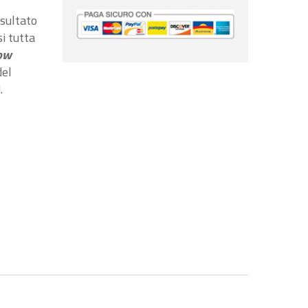
isultato
i tutta
low
del
.