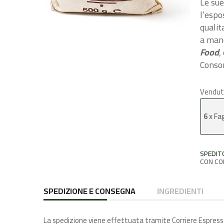
Le sue
l’espo
qualit
a mano
Food
,
Consor
Vendut
6
x
Fag
SPEDIT
CON CO
SPEDIZIONE E CONSEGNA
INGREDIENTI
La spedizione viene effettuata tramite Corriere Espresso 