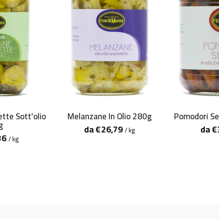
tte Sott'olio
Melanzane In Olio 280g
Pomodori Sec
g
da
€
26,79
da
€
/ kg
36
/ kg