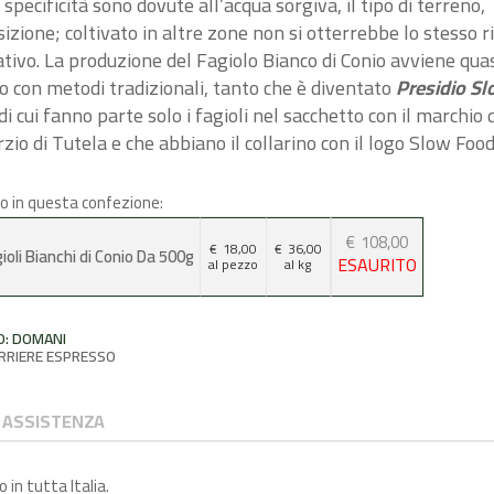
 specificità sono dovute all’acqua sorgiva, il tipo di terreno,
sizione; coltivato in altre zone non si otterrebbe lo stesso r
ativo. La produzione del Fagiolo Bianco di Conio avviene quas
 con metodi tradizionali, tanto che è diventato
Presidio S
 di cui fanno parte solo i fagioli nel sacchetto con il marchio 
zio di Tutela e che abbiano il collarino con il logo Slow Food
o in
questa confezione:
€
108,00
€
18,00
€
36,00
ioli Bianchi di Conio Da 500g
ESAURITO
al pezzo
al
kg
O: DOMANI
RRIERE ESPRESSO
ASSISTENZA
in tutta Italia.