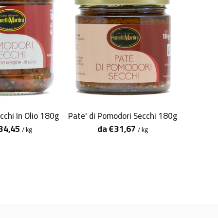
Capper
chi In Olio 180g
Pate' di Pomodori Secchi 180g
34,45
da
€
31,67
/ kg
/ kg