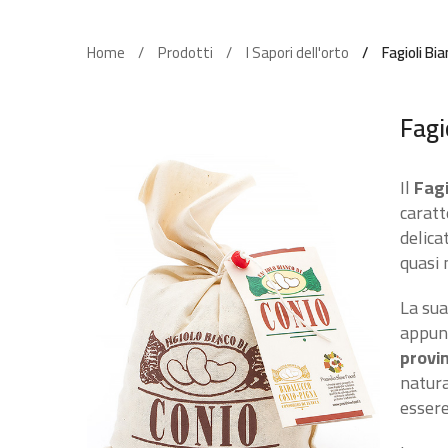
Dolci Momenti
Le Golosità
Home
Prodotti
I Sapori dell'orto
Fagioli Bi
Fagi
Il
Fagi
caratt
delica
quasi 
La sua
appunt
provin
natura
essere