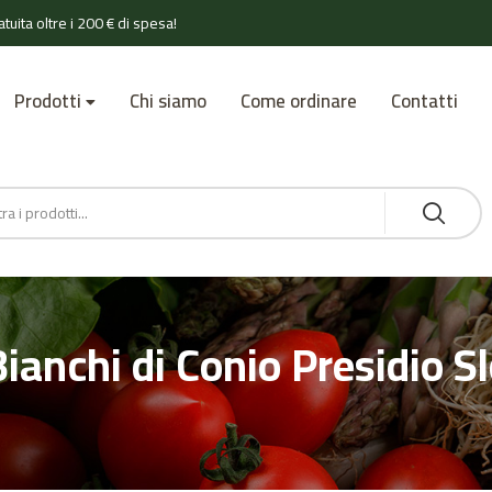
tuita oltre i 200 € di spesa!
Prodotti
Chi siamo
Come ordinare
Contatti
Bianchi di Conio Presidio 